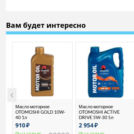
Вам будет интересно
Масло моторное
Масло моторное
-
OTOMOSHI GOLD 10W-
OTOMOSHI ACTIVE
40 1л
DRIVE 5W-30 5л
910
₽
2 954
₽