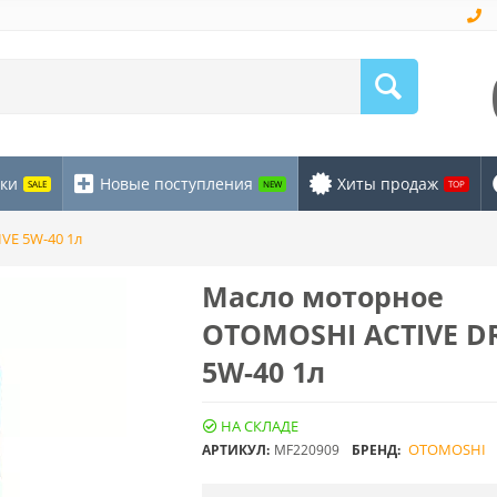
ки
Новые поступления
Хиты продаж
SALE
NEW
TOP
VE 5W-40 1л
Масло моторное
OTOMOSHI ACTIVE D
5W-40 1л
НА СКЛАДЕ
OTOMOSHI
АРТИКУЛ:
MF220909
БРЕНД: