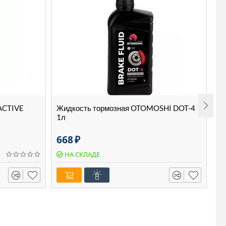
ACTIVE
Жидкость тормозная OTOMOSHI DOT-4
М
1л
1
668
₽
6
НА СКЛАДЕ