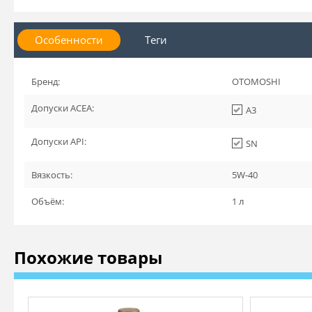
Особенности
Теги
Бренд:
OTOMOSHI
Допуски ACEA:
A3
Допуски API:
SN
Вязкость:
5W-40
Объём:
1 л
Похожие товары