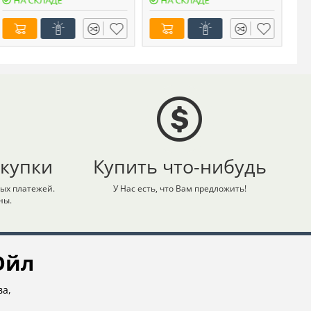
НА СКЛАДЕ
НА СКЛАДЕ
купки
Купить что-нибудь
ых платежей.
У Нас есть, что Вам предложить!
ны.
Ойл
ва,